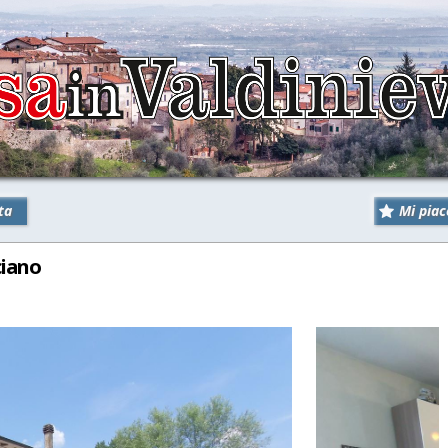
ta
Mi piac
ciano