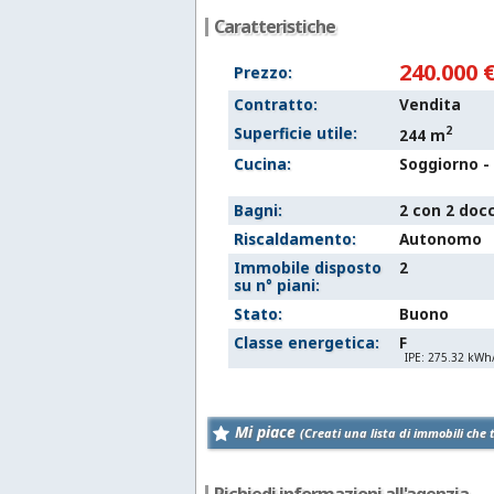
Caratteristiche
240.000 
Prezzo:
Contratto:
Vendita
2
Superficie utile:
244 m
Cucina:
Soggiorno -
Bagni:
2 con 2 doc
Riscaldamento:
Autonomo
Immobile disposto
2
su n° piani:
Stato:
Buono
Classe energetica:
F
IPE: 275.32 kW
Mi piace
(Creati una lista di immobili che 