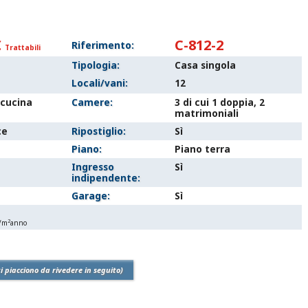
€
C-812-2
Riferimento:
Trattabili
Tipologia:
Casa singola
Locali/vani:
12
 cucina
Camere:
3 di cui 1 doppia, 2
matrimoniali
ce
Ripostiglio:
Sì
Piano:
Piano terra
Ingresso
Sì
indipendente:
Garage:
Sì
2
h/m
anno
ti piacciono da rivedere in seguito)