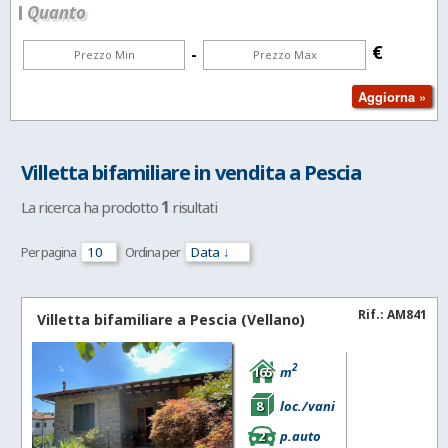
Quanto
€
-
Villetta bifamiliare in vendita a Pescia
1
La ricerca ha prodotto
risultati
Per pagina
Ordina per
Rif.: AM841
Villetta bifamiliare a
Pescia
(Vellano)
2
165
m
8
loc./vani
2
p.auto