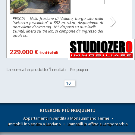
›
PESCIA – Nella frazione di Vellano, borgo sito nella
"svizzera pesciatina" a 552 m. s.l.m, disponiamo di
una villetta di circa mq. 165 disposti su due livelli.
L'unità, libera su tre lati, si compone di: ingresso dal
quale si...
229.000 €
trattabili
1
La ricerca ha prodotto
risultati
Per pagina:
RICERCHE PIÙ FREQUENTI
Appartamenti in vendita a Monsummano Terme
•
Immobili in vendita a Larciano
•
Immobili in affitto a Lamporecchio