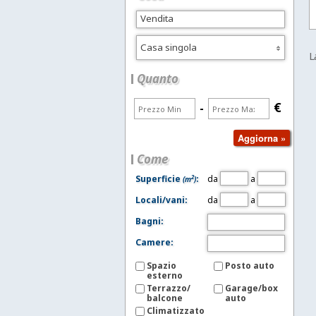
Casa singola
L
Quanto
€
-
Come
da
a
2
Superficie
:
(m
)
da
a
Locali/vani:
Bagni:
Camere:
Spazio
Posto auto
esterno
Terrazzo/
Garage/box
balcone
auto
Climatizzato