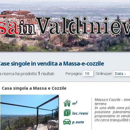
ase singole in vendita a Massa-e-cozzile
1
a ricerca ha prodotto
risultati
Per pagina
Ordina per
Casa singola a
Massa e Cozzile
Massa e Cozzile – im
2
51
m
terreno
In una delle zone pi
posizione panorami
1
loc./vani
proponiamo in vendit
chi cerca tranquillità
5
p.auto