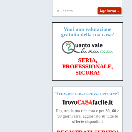
☒ Resetta
Vuoi una valutazione
gratuita
della tua casa?
SERIA,
PROFESSIONALE,
SICURA!
Trovare casa senza cercare?
Registra la tua richiesta e per
30
,
60
o
90
giorni sarai aggiornato su tutte le
offerte
disponibili