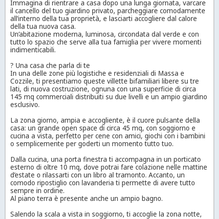
Immagina di rientrare a casa dopo una lunga giornata, varcare
il cancello del tuo giardino privato, parcheggiare comodamente
all’interno della tua proprietà, e lasciarti accogliere dal calore
della tua nuova casa.
Un’abitazione moderna, luminosa, circondata dal verde e con
tutto lo spazio che serve alla tua famiglia per vivere momenti
indimenticabili.
? Una casa che parla di te
In una delle zone più logistiche e residenziali di Massa e
Cozzile, ti presentiamo queste villette bifamiliari libere su tre
lati, di nuova costruzione, ognuna con una superficie di circa
145 mq commerciali distribuiti su due livelli e un ampio giardino
esclusivo.
La zona giorno, ampia e accogliente, è il cuore pulsante della
casa: un grande open space di circa 45 mq, con soggiorno e
cucina a vista, perfetto per cene con amici, giochi con i bambini
o semplicemente per goderti un momento tutto tuo.
Dalla cucina, una porta finestra ti accompagna in un porticato
esterno di oltre 10 mq, dove potrai fare colazione nelle mattine
d’estate o rilassarti con un libro al tramonto. Accanto, un
comodo ripostiglio con lavanderia ti permette di avere tutto
sempre in ordine.
Al piano terra è presente anche un ampio bagno.
Salendo la scala a vista in soggiorno, ti accoglie la zona notte,