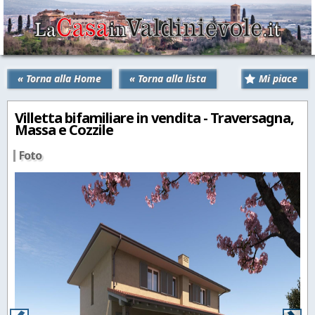
« Torna alla Home
« Torna alla lista
Mi piace
Villetta bifamiliare in vendita - Traversagna,
Massa e Cozzile
Foto
‹
›